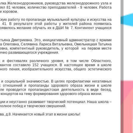
селка Железнодорожников, руководства железнодорожного узла и
ял 81 человек, количество преподавателей - 9 человек. Работа
и хоровом.
кую работу по пропаганде музыкальной культуры и искусства на
41. В результате этой работы у жителей района появилась
 появилось желание обучать их в ДШИ № 7. Контингент учащихся
атьяна Дмитриевна. Это, инициативный администратор с яркими
ла Олеговна, Селявина Лариса Витальевна, Омельницкая Татьяна
вна, компетентный руководитель, у которой на первом месте
мично развивающегося учреждения.
 фестивалях различного уровня, в том числе Областного,
омантов составило 152 учащихся. В настоящее время в школе
ого пения, изобразительного искусства, общего эстетического
 и социальной значимостью. В целях профилактики негативных
х отношений и пропаганды здорового образа жизни в школе
оле проводится пропагандистская деятельность в виде бесед,
и концертов на тему формирования здорового образа жизни.
ции и неустанно развивает творческий потенциал. Наша школа –
полное побед и творческих свершений.
ва, д.8. Начинается новый этап в жизни школы!