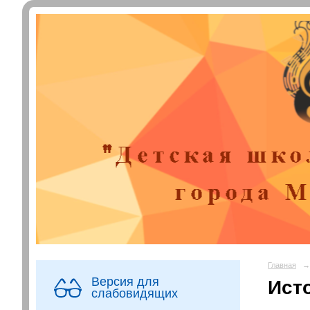
Главная
→
Версия для
Ист
слабовидящих