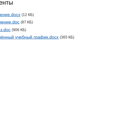
енты
ение.docx
(12 КБ)
жение.doc
(87 КБ)
з.doc
(906 КБ)
ённый учебный график.docx
(365 КБ)