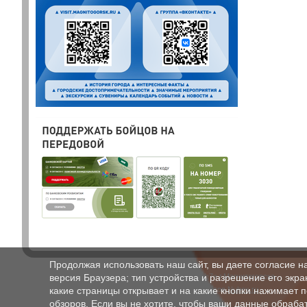
Продолжая использовать наш сайт, вы даете согласие н
версия Браузера; тип устройства и разрешение его экран
МБУДО «ДШИ №7» г.Магнитогорска
© Конструктор сайтов
Nubex.ru
какие страницы открывает и на какие кнопки нажимает 
обзоров. Если вы не хотите, чтобы ваши данные обрабат