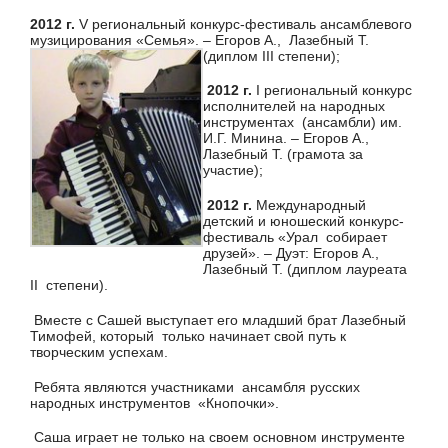
2012 г.
V региональный конкурс-фестиваль ансамблевого
музицирования «Семья». – Егоров А., Лазебный Т.
(диплом III степени);
2012 г.
I региональный конкурс
исполнителей на народных
инструментах (ансамбли) им.
И.Г. Минина. – Егоров А.,
Лазебный Т. (грамота за
участие);
2012 г.
Международный
детский и юношеский конкурс-
фестиваль «Урал собирает
друзей». – Дуэт: Егоров А.,
Лазебный Т. (диплом лауреата
II степени).
Вместе с Сашей выступает его младший брат Лазебный
Тимофей, который только начинает свой путь к
творческим успехам.
Ребята являются участниками ансамбля русских
народных инструментов «Кнопочки».
Саша играет не только на своем основном инструменте