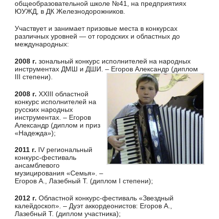
общеобразовательной школе №41, на предприятиях
ЮУЖД, в ДК Железнодорожников.
Участвует и занимает призовые места в конкурсах
различных уровней — от городских и областных до
международных:
2008 г.
зональный конкурс исполнителей на народных
инструментах ДМШ и ДШИ. – Егоров Александр (диплом
III степени).
2008 г.
XXIII областной
конкурс исполнителей на
русских народных
инструментах. – Егоров
Александр (диплом и приз
«Надежда»);
2011 г.
IV региональный
конкурс-фестиваль
ансамблевого
музицирования «Семья». –
Егоров А., Лазебный Т. (диплом I степени);
2012 г.
Областной конкурс-фестиваль «Звездный
калейдоскоп». – Дуэт аккордеонистов: Егоров А.,
Лазебный Т. (диплом участника);