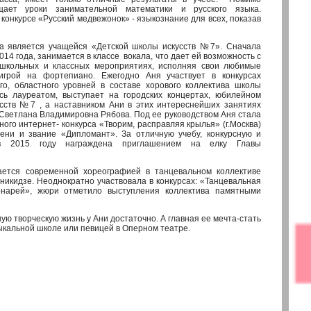
щает уроки занимательной математики и русского языка.
конкурсе «Русский медвежонок» - языкознание для всех, показав
вляется учащейся «Детской школы искусств №7». Сначала
2014 года, занимается в классе вокала, что дает ей возможность с
 школьных и классных мероприятиях, исполняя свои любимые
игрой на фортепиано. Ежегодно Аня участвует в конкурсах
го, областного уровней в составе хорового коллектива школы
ясь лауреатом, выступает на городских концертах, юбилейном
сств №7 , а наставником Ани в этих интереснейших занятиях
Светлана Владимировна Рябова. Под ее руководством Аня стала
го интернет- конкурса «Творим, расправляя крылья» (г.Москва)
пени и звание «Дипломант». За отличную учебу, конкурсную и
 в 2015 году награждена приглашением на елку Главы
современной хореографией в танцевальном коллективе
икидзе. Неоднократно участвовала в конкурсах: «Танцевальная
онарей», жюри отметило выступления коллектива памятными
творческую жизнь у Ани достаточно. А главная ее мечта-стать
ыкальной школе или певицей в Оперном театре.