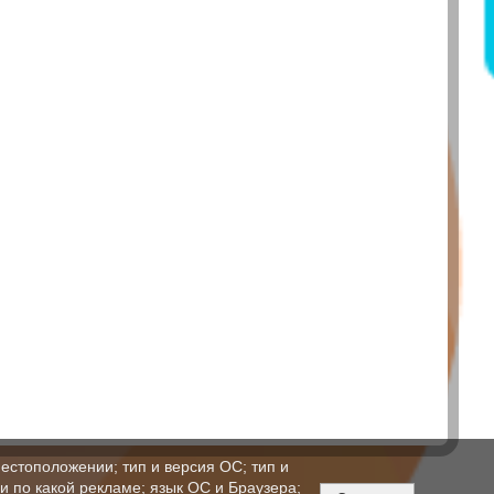
естоположении; тип и версия ОС; тип и
ли по какой рекламе; язык ОС и Браузера;