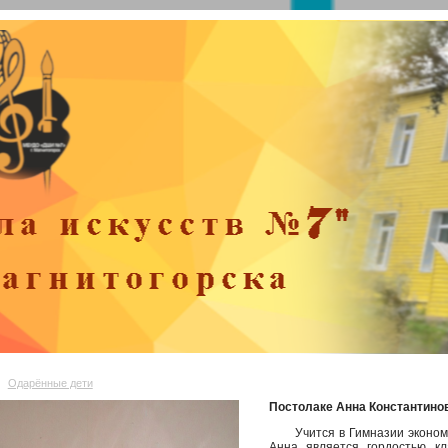
Одарённые дети
Постолаке Анна Константинов
Учится в Гимназии экономик
Анна является гордостью к