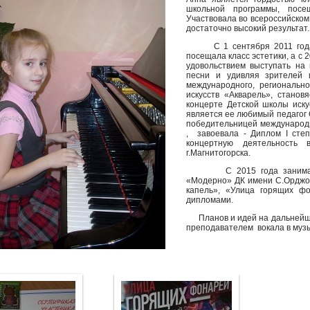
школьной программы, посе
Участвовала во всероссийском 
достаточно высокий результат.
С 1 сентября 2011 года я
посещала класс эстетики, а с 
удовольствием выступать на
песни и удивляя зрителей 
международного, регионально
искусств «Акварель», станов
концерте Детской школы иску
является ее любимый педагог 
победительницей международно
, завоевала - Диплом
I
сте
концертную деятельность
г.Магнитогорска.
С 2015 года занимается 
«Модерно» ДК имени С.Орджон
капель», «Улица горящих ф
дипломами.
Планов и идей на дальнейшую 
преподавателем вокала в муз